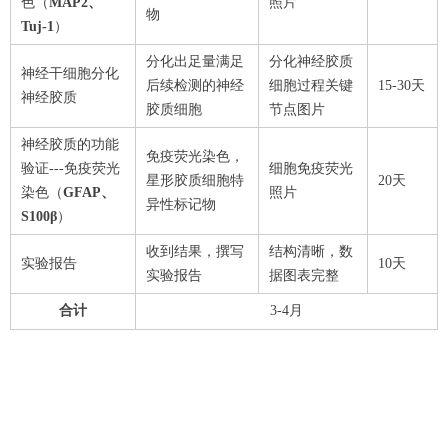
色（
MAP2
、
照片
物
Tuj-1
）
分化出足量满足
分化神经胶质
神经干细胞分化
后续检测的神经
细胞过程关键
15-30天
神经胶质
胶质细胞
节点图片
神经胶质的功能
免疫荧光染色，
验证---免疫荧光
细胞免疫荧光
星形胶质细胞特
20天
染色（
GFAP
、
照片
异性标记物
S100
β
）
收到结果，撰写
结构清晰，数
实验报告
10天
实验报告
据图表完整
合计
3-4月