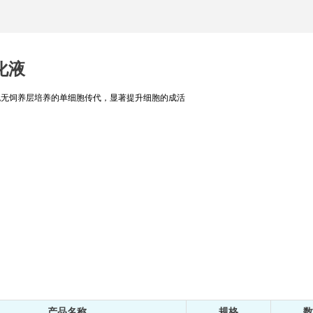
消化液
能干细胞无饲养层培养的单细胞传代，显著提升细胞的成活
产品名称
规格
数