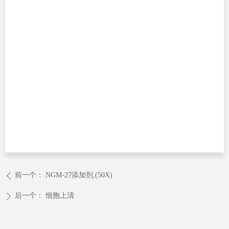
前一个：
NGM-27添加剂,(50X)
ꄴ
后一个：
细胞上清
ꄲ