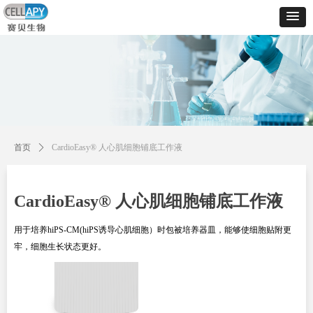
控件[tem_25_34]渲染出错,Source:未将对象引用设置到对象的实例。
控件[tem_25_34]渲染出错,Source:未将对象引用设置到对象的实例。
首页
ꄲ
CardioEasy® 人心肌细胞铺底工作液
CardioEasy® 人心肌细胞铺底工作液
用于培养hiPS-CM(hiPS诱导心肌细胞）时包被培养器皿，能够使细胞贴附更
牢，细胞生长状态更好。