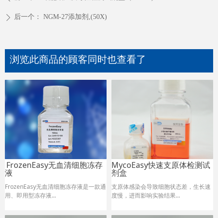
后一个：
NGM-27添加剂,(50X)
ꄲ
浏览此商品的顾客同时也查看了
FrozenEasy无血清细胞冻存
MycoEasy快速支原体检测试
液
剂盒
FrozenEasy无血清细胞冻存液是一款通
支原体感染会导致细胞状态差，生长速
用、即用型冻存液...
度慢，进而影响实验结果.
..