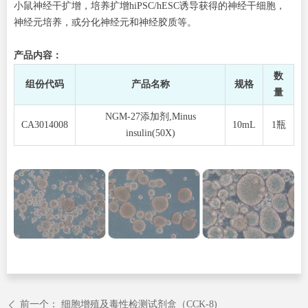
小鼠神经干扩增，培养扩增hiPSC/hESC诱导获得的神经干细胞，
神经元培养，或分化神经元和神经胶质等。
产品内容：
数
组份代码
产品名称
规格
量
NGM-27添加剂,Minus
CA3014008
10mL
1瓶
insulin(50X)
前一个：
细胞增殖及毒性检测试剂盒（CCK-8)
ꄴ